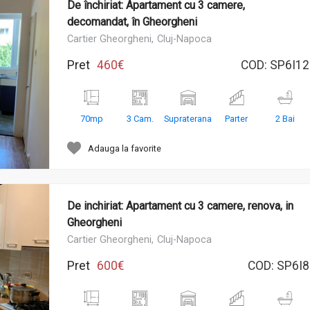
De închiriat: Apartament cu 3 camere,
decomandat, în Gheorgheni
Cartier Gheorgheni,
Cluj-Napoca
Pret
460€
COD:
SP6I12
70mp
3 Cam.
Supraterana
Parter
2 Bai
Adauga la favorite
De inchiriat: Apartament cu 3 camere, renova, in
Gheorgheni
Cartier Gheorgheni,
Cluj-Napoca
Pret
600€
COD:
SP6I8