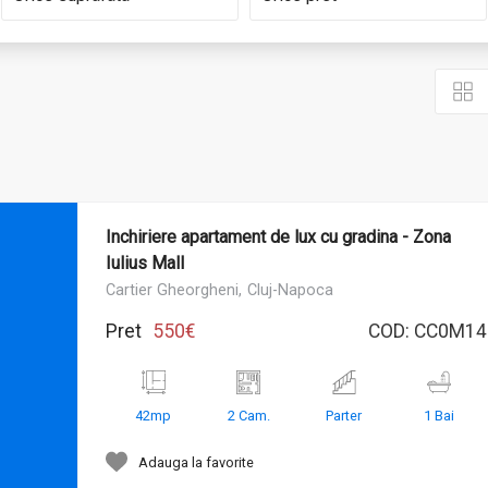
Inchiriere apartament de lux cu gradina - Zona
Iulius Mall
Cartier Gheorgheni,
Cluj-Napoca
Pret
550€
COD:
CC0M14
42mp
2 Cam.
Parter
1 Bai
Adauga la favorite