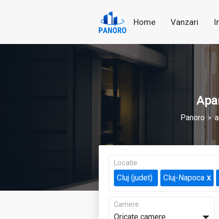
Home
Vanzari
I
Apar
Panoro
a
Locatie
Cluj (judet)
Cluj-Napoca
Camere
Oricate camere