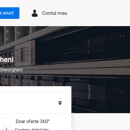
Contul meu
a anunt
gheni
l Gheorgheni
Doar oferte 360°