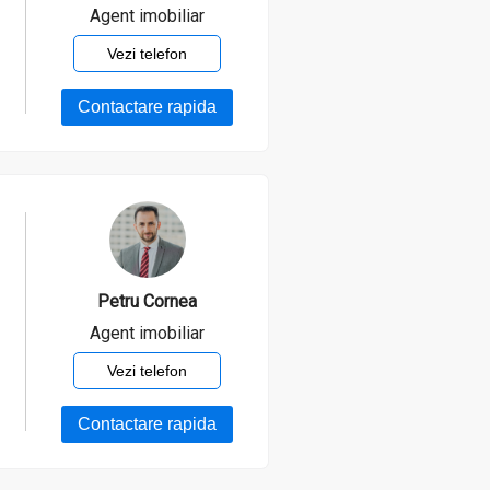
Agent imobiliar
Oltean Laura
Vezi telefon
Agent imobiliar
Contactare rapida
Mai este valabil anuntul?
Doresc sa programez o
vizionare
Doresc sa fiu sunat
Petru Cornea
Agent imobiliar
Petru Cornea
Vezi telefon
Agent imobiliar
Contactare rapida
Mai este valabil anuntul?