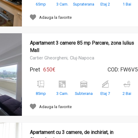
65mp
3 Cam.
Supraterana
Etaj 2
1 Bai
Adauga la favorite
Apartament 3 camere 85 mp Parcare, zona Iulius
Mall
Cartier Gheorgheni,
Cluj-Napoca
Pret
650€
COD:
FW6V5
85mp
3 Cam.
Subterana
Etaj 7
2 Bai
Adauga la favorite
Apartament cu 3 camere, de inchiriat, in