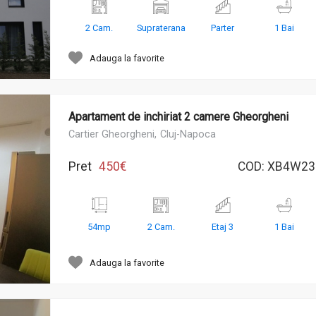
2 Cam.
Supraterana
Parter
1 Bai
Adauga la favorite
Apartament de inchiriat 2 camere Gheorgheni
Cartier Gheorgheni,
Cluj-Napoca
Pret
450€
COD:
XB4W23
54mp
2 Cam.
Etaj 3
1 Bai
Adauga la favorite