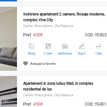
Inchiriere apartament 2 camere, finisaje moderne,
complex Viva City
Cartier Gheorgheni,
Cluj-Napoca
Pret
450€
COD:
YE4D2
42mp
2 Cam.
Subterana
Etaj 5
1 Bai
Adauga la favorite
Apartament in zona Iulius Mall, in complex
rezidential de lux
Cartier Gheorgheni,
Cluj-Napoca
Pret
450€
COD:
YE4D1