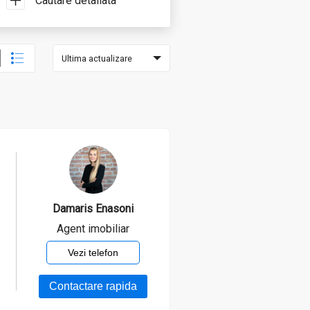
Cautare detaliata
Ultima actualizare
Damaris Enasoni
Agent imobiliar
Damaris Enasoni
Vezi telefon
Agent imobiliar
Contactare rapida
Mai este valabil anuntul?