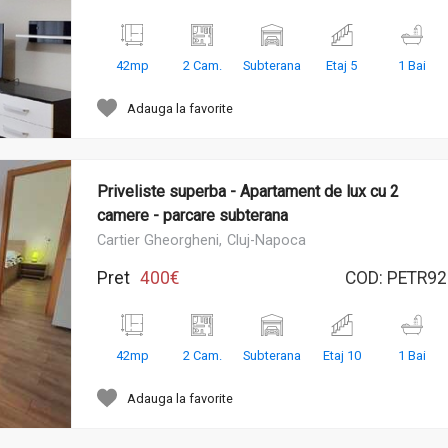
42mp
2 Cam.
Subterana
Etaj 5
1 Bai
Adauga la favorite
Priveliste superba - Apartament de lux cu 2
camere - parcare subterana
Cartier Gheorgheni,
Cluj-Napoca
Pret
400€
COD:
PETR92
42mp
2 Cam.
Subterana
Etaj 10
1 Bai
Adauga la favorite