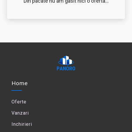
Din pacate nu am gasit nici o oferta...
Home
Oferte
Vanzari
Inchirieri