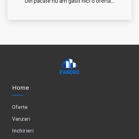
Din pacate nu am gasit nici o oferta...
Home
Oferte
Vanzari
Inchirieri