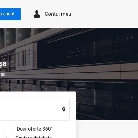
Contul meu
a anunt
rșa
rșa
Doar oferte 360°