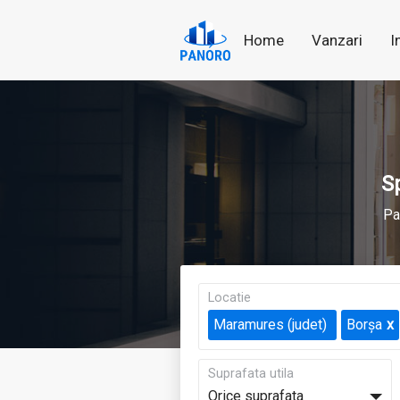
Home
Vanzari
I
Sp
Pa
Locatie
Maramures (judet)
Borșa
Suprafata utila
Orice suprafata