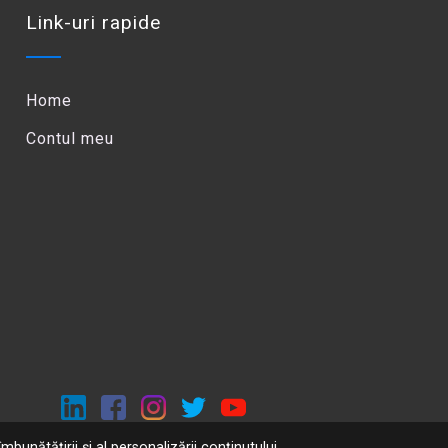
Link-uri rapide
Home
Contul meu
mbunătățirii și al personalizării conținutului