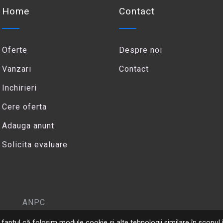
Home
Contact
Oferte
Despre noi
Vanzari
Contact
Inchirieri
Cere oferta
Adauga anunt
Solicita evaluare
ANPC
 la faptul că folosim module cookie și alte tehnologii similare în scopul î