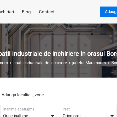
nchirieri
Blog
Contact
Adaug
atii industriale de inchiriere in orasul Bo
noro
spatii industriale de inchiriere
judetul Maramures
Bo
Inaltime spatiu(m)
Pret
Orice inaltime
Orice pret