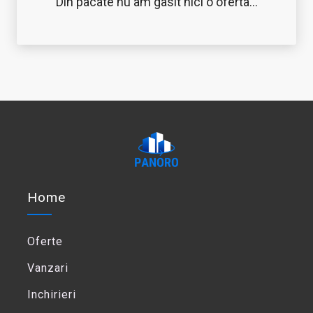
Din pacate nu am gasit nici o oferta...
Home
Oferte
Vanzari
Inchirieri