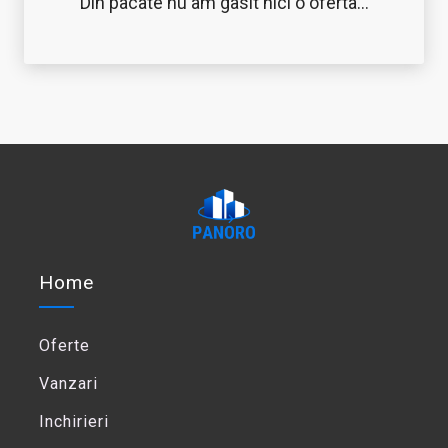
Din pacate nu am gasit nici o oferta...
Home
Oferte
Vanzari
Inchirieri