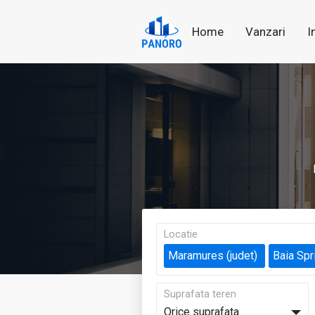
Home
Vanzari
I
Locatie
Maramures (judet)
Baia Spr
Suprafata teren
Orice suprafata