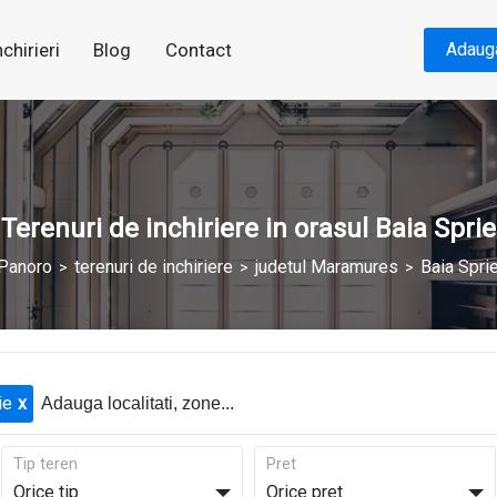
nchirieri
Blog
Contact
Adaug
Terenuri de inchiriere in orasul Baia Sprie
Panoro
terenuri de inchiriere
judetul Maramures
Baia Spri
ie
Tip teren
Pret
Orice tip
Orice pret