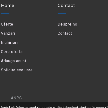
Home
Contact
Oferte
Despre noi
Vanzari
Contact
Inchirieri
Cere oferta
Adauga anunt
Solicita evaluare
ANPC
 la faptul că folosim module cookie și alte tehnologii similare în scopul î