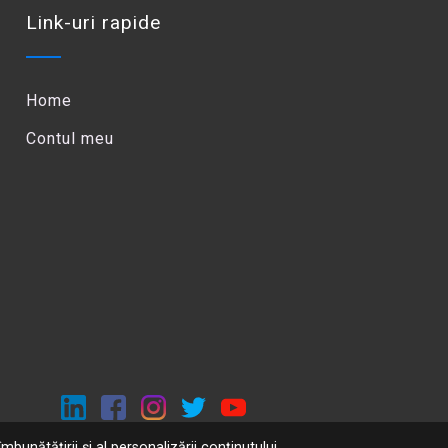
Link-uri rapide
Home
Contul meu
mbunătățirii și al personalizării conținutului