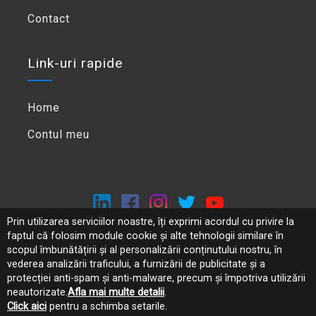
Contact
Link-uri rapide
Home
Contul meu
Prin utilizarea serviciilor noastre, îți exprimi acordul cu privire la
faptul că folosim module cookie și alte tehnologii similare în
Politica de confidentialitate
scopul îmbunătățirii și al personalizării conținutului nostru, în
ANPC
vederea analizării traficului, a furnizării de publicitate și a
protecției anti-spam și anti-malware, precum și împotriva utilizării
neautorizate.
Afla mai multe detalii
.
Click aici
pentru a schimba setarile.
Copyright ©
2026
Panoro