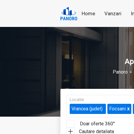
Home
Vanzari
I
Ap
Panoro
Locatie
Vrancea (judet)
Focsani
Doar oferte 360°
Cautare detaliata