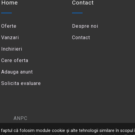
Home
Contact
Oferte
Despre noi
Vanzari
Contact
Inchirieri
Cere oferta
Adauga anunt
Solicita evaluare
ANPC
 la faptul că folosim module cookie și alte tehnologii similare în scopul î
Copyright ©
2026
Panoro