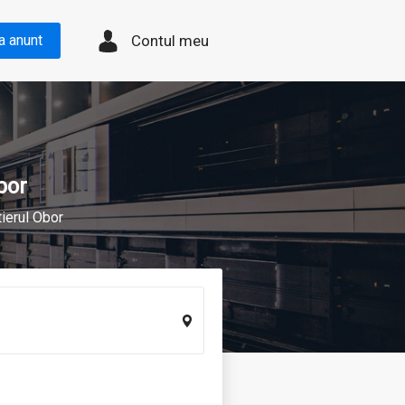
Contul meu
a anunt
bor
tierul Obor