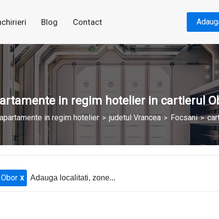
nchirieri
Blog
Contact
Adaug
artamente in regim hotelier in cartierul O
apartamente in regim hotelier
judetul Vrancea
Focsani
car
Obor