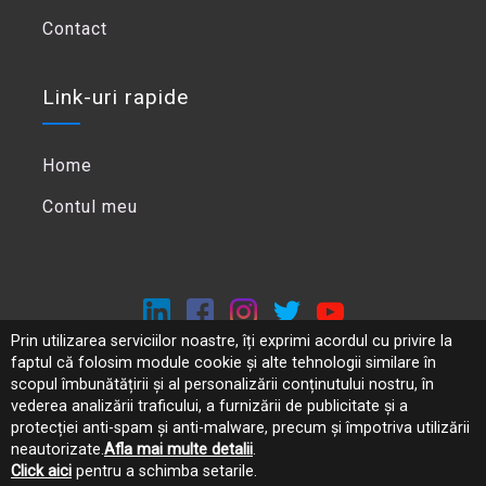
Contact
Link-uri rapide
Home
Contul meu
Prin utilizarea serviciilor noastre, îți exprimi acordul cu privire la
faptul că folosim module cookie și alte tehnologii similare în
Politica de confidentialitate
scopul îmbunătățirii și al personalizării conținutului nostru, în
ANPC
vederea analizării traficului, a furnizării de publicitate și a
protecției anti-spam și anti-malware, precum și împotriva utilizării
neautorizate.
Afla mai multe detalii
.
Click aici
pentru a schimba setarile.
Copyright ©
2026
Panoro