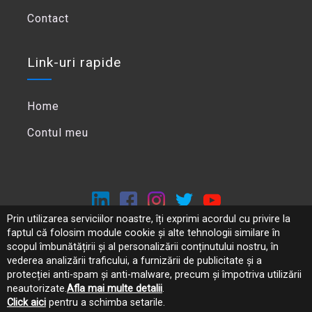
Contact
Link-uri rapide
Home
Contul meu
Prin utilizarea serviciilor noastre, îți exprimi acordul cu privire la
faptul că folosim module cookie și alte tehnologii similare în
Politica de confidentialitate
scopul îmbunătățirii și al personalizării conținutului nostru, în
ANPC
vederea analizării traficului, a furnizării de publicitate și a
protecției anti-spam și anti-malware, precum și împotriva utilizării
neautorizate.
Afla mai multe detalii
.
Click aici
pentru a schimba setarile.
Copyright ©
2026
Panoro