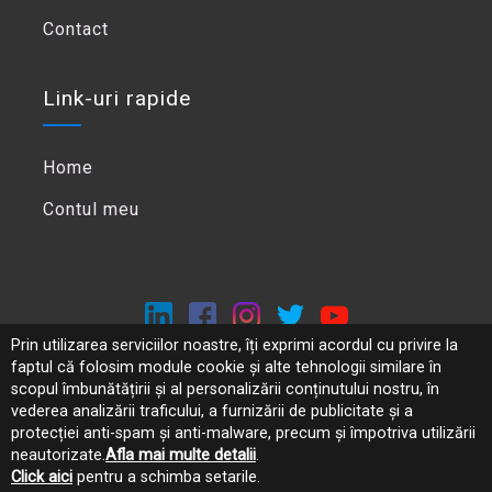
Contact
Link-uri rapide
Home
Contul meu
Prin utilizarea serviciilor noastre, îți exprimi acordul cu privire la
faptul că folosim module cookie și alte tehnologii similare în
Politica de confidentialitate
scopul îmbunătățirii și al personalizării conținutului nostru, în
ANPC
vederea analizării traficului, a furnizării de publicitate și a
protecției anti-spam și anti-malware, precum și împotriva utilizării
neautorizate.
Afla mai multe detalii
.
Click aici
pentru a schimba setarile.
Copyright ©
2026
Panoro