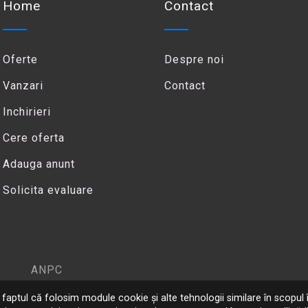
Home
Contact
Oferte
Despre noi
Vanzari
Contact
Inchirieri
Cere oferta
Adauga anunt
Solicita evaluare
ANPC
 la faptul că folosim module cookie și alte tehnologii similare în scopul î
Copyright ©
2026
Panoro