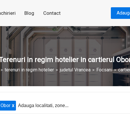
nchirieri
Blog
Contact
Adaug
Terenuri in regim hotelier in cartierul Obo
terenuri in regim hotelier
judetul Vrancea
Focsani
cartie
Obor