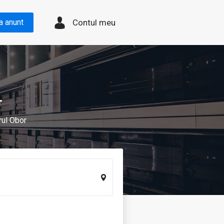
Contul meu
a anunt
r
rul Obor