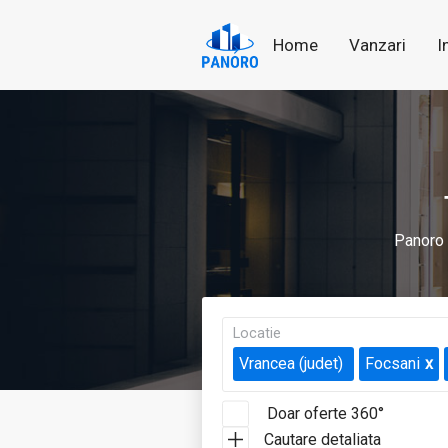
Home
Vanzari
I
Panoro
Locatie
Vrancea (judet)
Focsani
Doar oferte 360°
Cautare detaliata