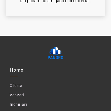
Din pacate nu am gasit nici o oferta...
Home
Oferte
Vanzari
Inchirieri