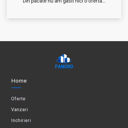
Din pacate nu am gasit nici o oferta...
Home
Oferte
Vanzari
Inchirieri