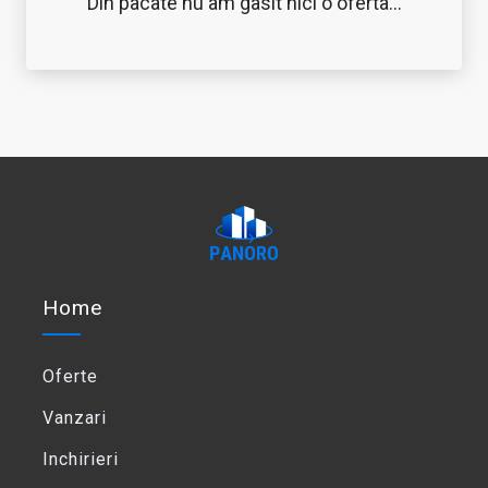
Din pacate nu am gasit nici o oferta...
Home
Oferte
Vanzari
Inchirieri