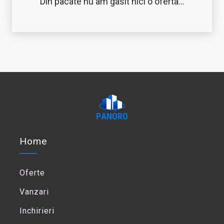
Din pacate nu am gasit nici o oferta...
Home
Oferte
Vanzari
Inchirieri