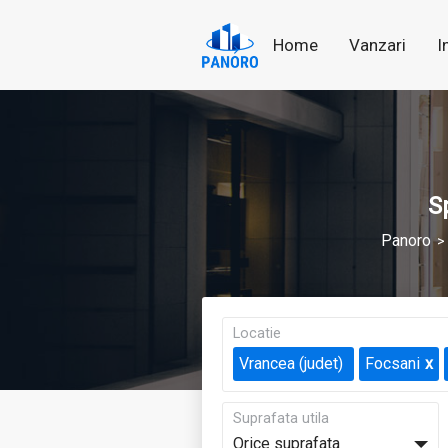
Home
Vanzari
I
S
Panoro
Locatie
Vrancea (judet)
Focsani
Suprafata utila
Orice suprafata