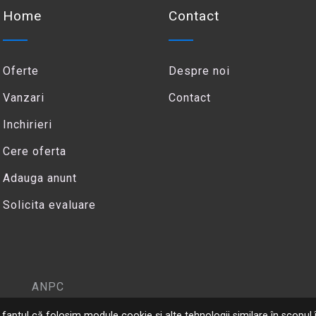
Home
Contact
Oferte
Despre noi
Vanzari
Contact
Inchirieri
Cere oferta
Adauga anunt
Solicita evaluare
ANPC
 la faptul că folosim module cookie și alte tehnologii similare în scopul î