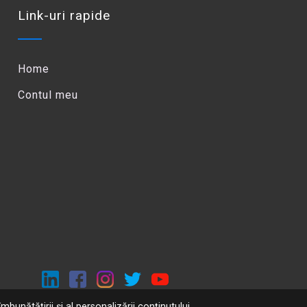
Link-uri rapide
Home
Contul meu
mbunătățirii și al personalizării conținutului