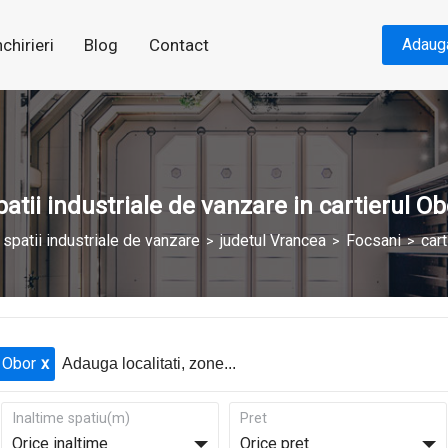
nchirieri
Blog
Contact
Adaug
patii industriale de vanzare in cartierul Ob
spatii industriale de vanzare
judetul Vrancea
Focsani
cart
Obor
Inaltime spatiu(m)
Pret
Orice inaltime
Orice pret